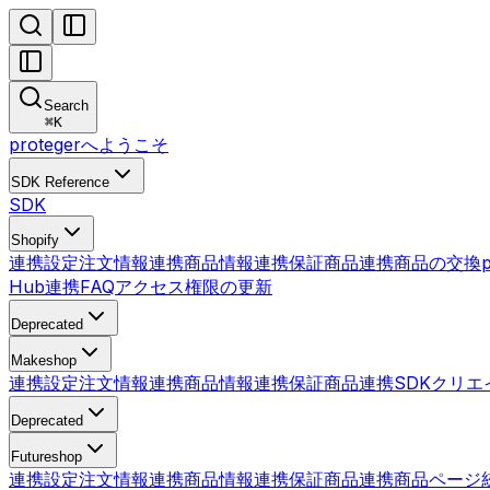
Search
⌘
K
protegerへようこそ
SDK Reference
SDK
Shopify
連携設定
注文情報連携
商品情報連携
保証商品連携
商品の交換
Hub連携
FAQ
アクセス権限の更新
Deprecated
Makeshop
連携設定
注文情報連携
商品情報連携
保証商品連携
SDK
クリエ
Deprecated
Futureshop
連携設定
注文情報連携
商品情報連携
保証商品連携
商品ページ