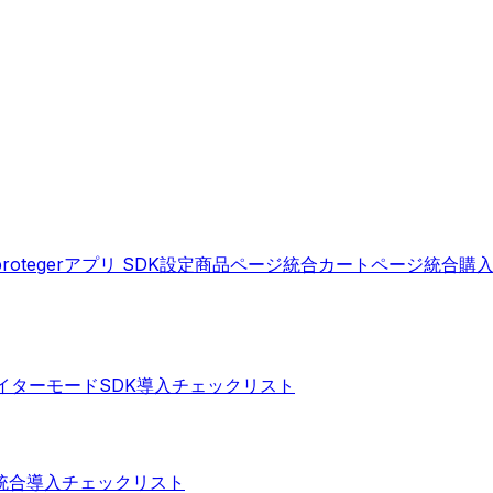
protegerアプリ SDK設定
商品ページ統合
カートページ統合
購
イターモードSDK
導入チェックリスト
統合
導入チェックリスト