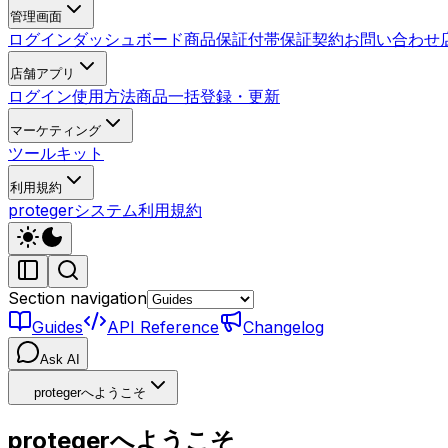
管理画面
ログイン
ダッシュボード
商品
保証付帯
保証契約
お問い合わせ
店舗アプリ
ログイン
使用方法
商品一括登録・更新
マーケティング
ツールキット
利用規約
protegerシステム利用規約
Section navigation
Guides
API Reference
Changelog
Ask AI
protegerへようこそ
protegerへようこそ