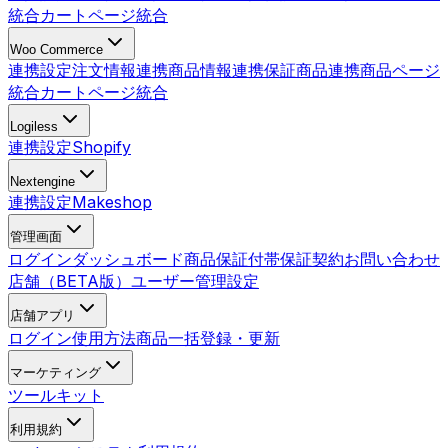
統合
カートページ統合
Woo Commerce
連携設定
注文情報連携
商品情報連携
保証商品連携
商品ページ
統合
カートページ統合
Logiless
連携設定
Shopify
Nextengine
連携設定
Makeshop
管理画面
ログイン
ダッシュボード
商品
保証付帯
保証契約
お問い合わせ
店舗（BETA版）
ユーザー管理
設定
店舗アプリ
ログイン
使用方法
商品一括登録・更新
マーケティング
ツールキット
利用規約