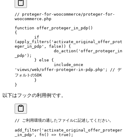
// proteger-for-woocommerce/proteger-for-
woocommerce.php
function
 offer_proteger_in_pdp
()
{
	if
(
apply_filters
(
'activate_original_offer_prot
eger_in_pdp'
, 
false
)) {
		do_action
(
'offer_proteger_in
_pdp'
);
	} 
else
 {
		include_once
'views/web/offer-proteger-in-pdp.php'
; 
// デ
フォルトのSDK
	}
}
以下はフックの利用例です。
// ご利用環境の適したファイルに記述してください。
add_filter
(
'activate_original_offer_proteger
_in_pdp'
, 
fn
() => 
true
);