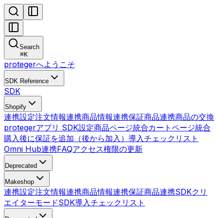
Search
⌘
K
protegerへようこそ
SDK Reference
SDK
Shopify
連携設定
注文情報連携
商品情報連携
保証商品連携
商品の交換
protegerアプリ SDK設定
商品ページ統合
カートページ統合
購入後に保証を追加（後から加入）
導入チェックリスト
Omni Hub連携
FAQ
アクセス権限の更新
Deprecated
Makeshop
連携設定
注文情報連携
商品情報連携
保証商品連携
SDK
クリ
エイターモードSDK
導入チェックリスト