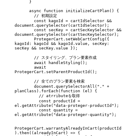
      }
      async
 function
 initializeCartPlan
() {
        // 初期設定
        const
 kagoId
 =
 cartIdSelector 
&&
document.
querySelector
(cartIdSelector);
        const
 secKey
 =
 cartSecKeySelector 
&&
document.
querySelector
(cartSecKeySelector);
        ProtegerCart.
setWebCartConfig
({ 
kagoId: kagoId 
&&
 kagoId.value, secKey: 
secKey 
&&
 secKey.value });
        // スタイリング、プラン要素作成
        await
 handleStyling
();
        await
ProtegerCart.
setParentProductId
();
        // 全てのプラン要素を検索
        document.
querySelectorAll
(
"."
 +
planClass).
forEach
(
function
 (
el
) {
          // atrributeを取得
          const
 productId
 =
el.
getAttribute
(
"data-proteger-productId"
);
          const
 quantity
 =
el.
getAttribute
(
"data-proteger-quantity"
);
ProtegerCart.
warrantyAlreadyInCart
(productId
).
then
((
alreadyInCart
) 
=>
 {