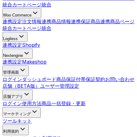
統合
カートページ統合
Woo Commerce
連携設定
注文情報連携
商品情報連携
保証商品連携
商品ページ
統合
カートページ統合
Logiless
連携設定
Shopify
Nextengine
連携設定
Makeshop
管理画面
ログイン
ダッシュボード
商品
保証付帯
保証契約
お問い合わせ
店舗（BETA版）
ユーザー管理
設定
店舗アプリ
ログイン
使用方法
商品一括登録・更新
マーケティング
ツールキット
利用規約