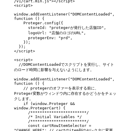
/v1/cart.min.js"
></
script
>
<
script
>
window.
addEventListener
(
"DOMContentLoaded"
, 
function
 () {
    Proteger.
config
({
      storeId: 
"protegerが発行した店舗ID"
,
      logoUrl: 
"店舗のロゴのURL"
,
      protegerEnv: 
"prd"
,
    });
  });	
</
script
>
<
script
>
  //DOMContentLoadedでスクリプトを実行し、サイト
のロード時間に影響を与えないようにします。
window.
addEventListener
(
"DOMContentLoaded"
, 
function
 () {
    // protegerのオファーを表示する前に、
Proteger変数がウィンドウ内に存在するかどうかをチェッ
クします。
    if
 (window.Proteger 
&&
window.ProtegerCart) {
      /************************/
      /* Initial Variables */
      /************************/
      const
 cartRowItemSelector
 =
"CHANGE_HERE"
; 
// cartのitem列のセレクタに変更