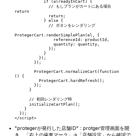
            if
 (alreadyInCart) {
              // もしプランがカートにある場合
return
              return
;
            } 
else
 {
              // ボタンをレンダリング
ProtegerCart.
renderSimplePlan
(el, {
                referenceId: productId,
                quantity: quantity,
              });
            }
          });
        });
        ProtegerCart.
normalizeCart
(
function
() {
          ProtegerCart.
hardRefresh
();
        });
      }
      // 初回レンダリング時
      initializeCartPlan
();
    }
  });
</
script
>
"protegerが発行した店舗ID" : protger管理画面を開
き、「右上の歯車マーク」->「店舗設定」から確認で