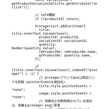
getProductVariationId
(title.
getAttribute
(
"on
click"
));
            // safe機能
            if
 (
!
productId) 
return
;
            ProtegerCart.
addCartItem
({
              title: 
title.innerText.
toLowerCase
(),
              productId: productId,
              variationId: variationId,
              quantity: 
Number
(quantity.value),
              rmProductNo: rmProductNo.name,
              qtProductNo: quantity.name,
            });
            if
(title.innerText.
toLowerCase
().
indexOf
(
"prot
eger"
) 
>
 -
1
) {
              // protegerプランであれば商品リン
クを削除（pointerEventを無効化）
              title.style.pointerEvents 
=
"none"
;
              image.style.pointerEvents 
=
"none"
;
              // 画像名が自動制御されている場合
は、画像をproteger.pngに変更