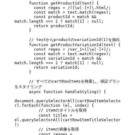
      function
 getProductId
(
text
) {
        const
 regex
 =
 /
(
[\w|-]
+
)
\.
html
/
;
        const
 match
 =
 text.
match
(regex);
        const
 productId
 =
 match 
&&
match.
length
 ===
 2
 ?
 match[
1
] 
:
 null
;
        return
 productId;
      }
      // textからproductのvariationId(1)を抽出
      function
 getProductVariationId
(
text
) {
        const
 regex
 =
 /
var_1=(
[\w|-]
+
)
/
;
        const
 match
 =
 text.
match
(regex);
        const
 variationId
 =
 match 
&&
match.
length
 ===
 2
 ?
 match[
1
] 
:
 null
;
        return
 variationId;
      }
      // すべてのcartRowItemsを検索し、保証プラン
をスタイリング
      async
 function
 handleStyling
() {
document.
querySelectorAll
(cartRowItemSelecto
r).
forEach
(
function
 (
el
, 
index
) {
          // itemのタイトルを取得
          const
 titles
 =
el.
querySelectorAll
(cartRowItemTitleSelector
);
          // itemの画像を取得
          const
 images
 =