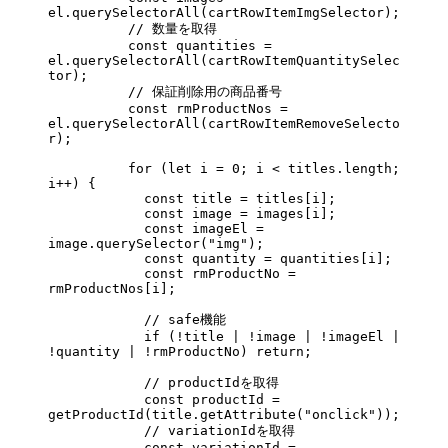
el.
querySelectorAll
(cartRowItemImgSelector);
          // 数量を取得
          const
 quantities
 =
el.
querySelectorAll
(cartRowItemQuantitySelec
tor);
          // 保証削除用の商品番号
          const
 rmProductNos
 =
el.
querySelectorAll
(cartRowItemRemoveSelecto
r);
          for
 (
let
 i 
=
 0
; i 
<
 titles.
length
; 
i
++
) {
            const
 title
 =
 titles[i];
            const
 image
 =
 images[i];
            const
 imageEl
 =
image.
querySelector
(
"img"
);
            const
 quantity
 =
 quantities[i];
            const
 rmProductNo
 =
rmProductNos[i];
            // safe機能
            if
 (
!
title 
|
 !
image 
|
 !
imageEl 
|
!
quantity 
|
 !
rmProductNo) 
return
;
            // productIdを取得
            const
 productId
 =
getProductId
(title.
getAttribute
(
"onclick"
));
            // variationIdを取得
            const
 variationId
 =