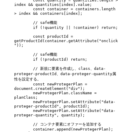
        const
 quantity
 =
 quantities.
length
 >
index 
&&
 quantities[index].value;
        const
 container
 =
 containers.
length
>
 index 
&&
 containers[index];
        // safe機能
        if
 (
!
quantity 
||
 !
container) 
return
;
        const
 productId
 =
getProductId
(container.
getAttribute
(
"onclick
"
));
        // safe機能
        if
 (
!
productId) 
return
;
        // 新規に要素を作成し、class、data-
proteger-productId、data-proteger-quantity属
性を設定する。
        const
 newProtegerPlan
 =
document.
createElement
(
"div"
);
        newProtegerPlan.className 
=
planClass;
        newProtegerPlan.
setAttribute
(
"data-
proteger-productId"
, productId);
        newProtegerPlan.
setAttribute
(
"data-
proteger-quantity"
, quantity);
        // コンテナ要素にオファーを追加する
        container.
append
(newProtegerPlan);