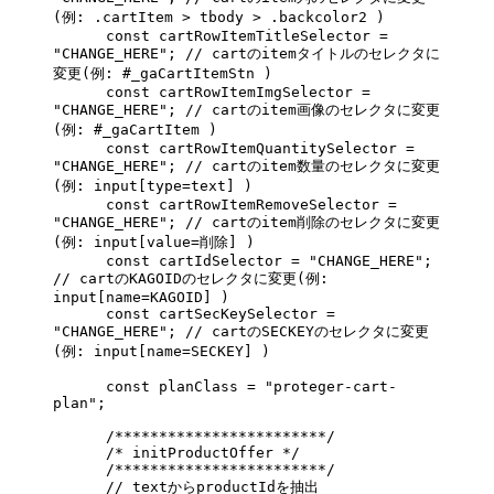
(例: .cartItem > tbody > .backcolor2 )
      const
 cartRowItemTitleSelector
 =
"CHANGE_HERE"
; 
// cartのitemタイトルのセレクタに
変更(例: #_gaCartItemStn )
      const
 cartRowItemImgSelector
 =
"CHANGE_HERE"
; 
// cartのitem画像のセレクタに変更
(例: #_gaCartItem )
      const
 cartRowItemQuantitySelector
 =
"CHANGE_HERE"
; 
// cartのitem数量のセレクタに変更
(例: input[type=text] )
      const
 cartRowItemRemoveSelector
 =
"CHANGE_HERE"
; 
// cartのitem削除のセレクタに変更
(例: input[value=削除] )
      const
 cartIdSelector
 =
 "CHANGE_HERE"
; 
// cartのKAGOIDのセレクタに変更(例: 
input[name=KAGOID] )
      const
 cartSecKeySelector
 =
"CHANGE_HERE"
; 
// cartのSECKEYのセレクタに変更
(例: input[name=SECKEY] )
      const
 planClass
 =
 "proteger-cart-
plan"
;
      /************************/
      /* initProductOffer */
      /************************/
      // textからproductIdを抽出