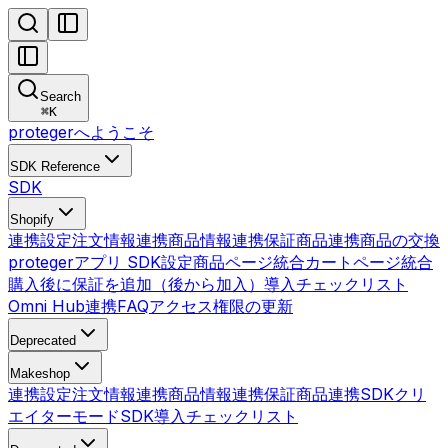
Search
⌘
K
protegerへようこそ
SDK Reference
SDK
Shopify
連携設定
注文情報連携
商品情報連携
保証商品連携
商品の交換
protegerアプリ SDK設定
商品ページ統合
カートページ統合
購入後に保証を追加（後から加入）
導入チェックリスト
Omni Hub連携
FAQ
アクセス権限の更新
Deprecated
Makeshop
連携設定
注文情報連携
商品情報連携
保証商品連携
SDK
クリ
エイターモードSDK
導入チェックリスト