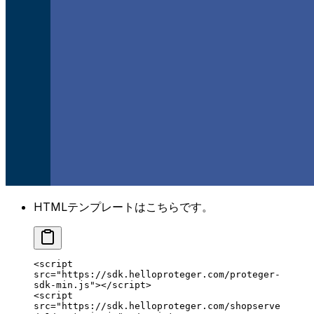
HTMLテンプレートはこちらです。
<
script
src
=
"https://sdk.helloproteger.com/proteger-
sdk-min.js"
></
script
>
<
script
src
=
"https://sdk.helloproteger.com/shopserve