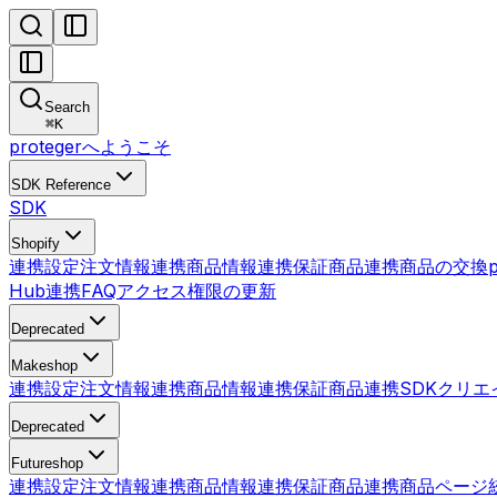
Search
⌘
K
protegerへようこそ
SDK Reference
SDK
Shopify
連携設定
注文情報連携
商品情報連携
保証商品連携
商品の交換
Hub連携
FAQ
アクセス権限の更新
Deprecated
Makeshop
連携設定
注文情報連携
商品情報連携
保証商品連携
SDK
クリエ
Deprecated
Futureshop
連携設定
注文情報連携
商品情報連携
保証商品連携
商品ページ