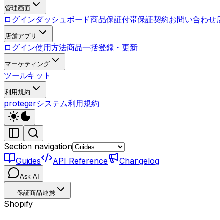
管理画面
ログイン
ダッシュボード
商品
保証付帯
保証契約
お問い合わせ
店舗アプリ
ログイン
使用方法
商品一括登録・更新
マーケティング
ツールキット
利用規約
protegerシステム利用規約
Section navigation
Guides
API Reference
Changelog
Ask AI
保証商品連携
Shopify