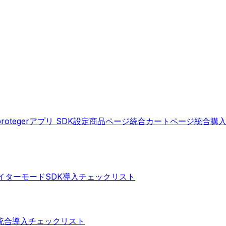
protegerアプリ SDK設定
商品ページ統合
カートページ統合
購
イターモードSDK
導入チェックリスト
統合
導入チェックリスト