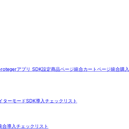
protegerアプリ SDK設定
商品ページ統合
カートページ統合
購
イターモードSDK
導入チェックリスト
統合
導入チェックリスト