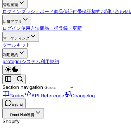
管理画面
ログイン
ダッシュボード
商品
保証付帯
保証契約
お問い合わせ
店舗アプリ
ログイン
使用方法
商品一括登録・更新
マーケティング
ツールキット
利用規約
protegerシステム利用規約
Section navigation
Guides
API Reference
Changelog
Ask AI
Omni Hub連携
Shopify