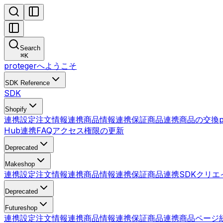
Search
⌘
K
protegerへようこそ
SDK Reference
SDK
Shopify
連携設定
注文情報連携
商品情報連携
保証商品連携
商品の交換
Hub連携
FAQ
アクセス権限の更新
Deprecated
Makeshop
連携設定
注文情報連携
商品情報連携
保証商品連携
SDK
クリエ
Deprecated
Futureshop
連携設定
注文情報連携
商品情報連携
保証商品連携
商品ページ