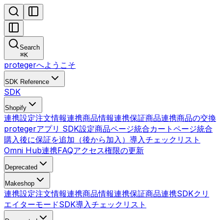
Search
⌘
K
protegerへようこそ
SDK Reference
SDK
Shopify
連携設定
注文情報連携
商品情報連携
保証商品連携
商品の交換
protegerアプリ SDK設定
商品ページ統合
カートページ統合
購入後に保証を追加（後から加入）
導入チェックリスト
Omni Hub連携
FAQ
アクセス権限の更新
Deprecated
Makeshop
連携設定
注文情報連携
商品情報連携
保証商品連携
SDK
クリ
エイターモードSDK
導入チェックリスト