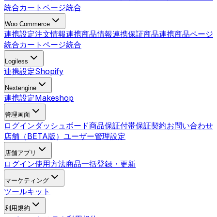
統合
カートページ統合
Woo Commerce
連携設定
注文情報連携
商品情報連携
保証商品連携
商品ページ
統合
カートページ統合
Logiless
連携設定
Shopify
Nextengine
連携設定
Makeshop
管理画面
ログイン
ダッシュボード
商品
保証付帯
保証契約
お問い合わせ
店舗（BETA版）
ユーザー管理
設定
店舗アプリ
ログイン
使用方法
商品一括登録・更新
マーケティング
ツールキット
利用規約