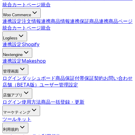
統合
カートページ統合
Woo Commerce
連携設定
注文情報連携
商品情報連携
保証商品連携
商品ページ
統合
カートページ統合
Logiless
連携設定
Shopify
Nextengine
連携設定
Makeshop
管理画面
ログイン
ダッシュボード
商品
保証付帯
保証契約
お問い合わせ
店舗（BETA版）
ユーザー管理
設定
店舗アプリ
ログイン
使用方法
商品一括登録・更新
マーケティング
ツールキット
利用規約