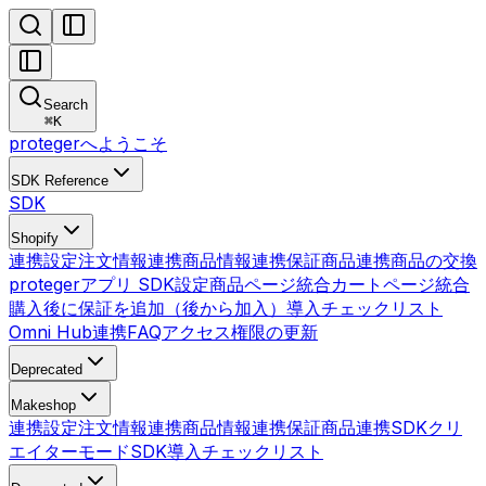
Search
⌘
K
protegerへようこそ
SDK Reference
SDK
Shopify
連携設定
注文情報連携
商品情報連携
保証商品連携
商品の交換
protegerアプリ SDK設定
商品ページ統合
カートページ統合
購入後に保証を追加（後から加入）
導入チェックリスト
Omni Hub連携
FAQ
アクセス権限の更新
Deprecated
Makeshop
連携設定
注文情報連携
商品情報連携
保証商品連携
SDK
クリ
エイターモードSDK
導入チェックリスト