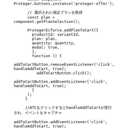
Proteger.buttons.
instance
(
'proteger-offer'
);
      // 選択された保証プランを取得
      const
 plan
 =
component.
getPlanSelection
();
      ProtegerEcforce.
addPlanToCart
({
        productId: variantId,
        plan: plan,
        quantity: quantity,
        modal: 
true
,
        },
        function
 () {
addToCartButton.
removeEventListener
(
'click'
, 
handleAddToCart, 
true
);
          addToCartButton.
click
();
addToCartButton.
addEventListener
(
'click'
, 
handleAddToCart, 
true
);
        }
      );
     }
     //ATCをクリックするとhandleAddToCartが実行
され、イベントをキャプチャ
addToCartButton.
addEventListener
(
'click'
, 
handleAddToCart, 
true
);