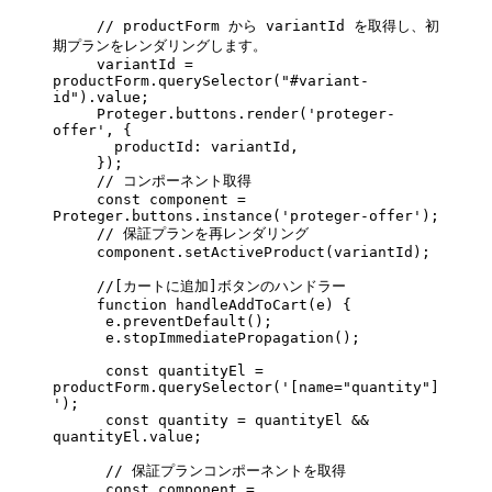
     // productForm から variantId を取得し、初
期プランをレンダリングします。
     variantId 
=
productForm.
querySelector
(
"#variant-
id"
).value;
     Proteger.buttons.
render
(
'proteger-
offer'
, {
       productId: variantId,
     });
     // コンポーネント取得
     const
 component
 =
Proteger.buttons.
instance
(
'proteger-offer'
);
     // 保証プランを再レンダリング
     component.
setActiveProduct
(variantId);
     //[カートに追加]ボタンのハンドラー
     function
 handleAddToCart
(
e
) {
      e.
preventDefault
();
      e.
stopImmediatePropagation
();
      const
 quantityEl
 =
productForm.
querySelector
(
'[name="quantity"]
'
);
      const
 quantity
 =
 quantityEl 
&&
quantityEl.value;
      // 保証プランコンポーネントを取得
      const
 component
 =