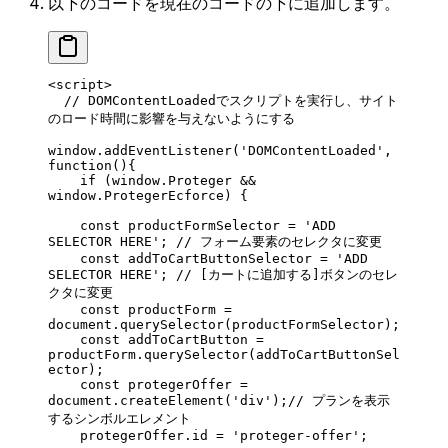
以下のコードを現在のコードの下に追加します。
<
script
>
  // DOMContentLoadedでスクリプトを実行し、サイト
のロード時間に影響を与えないようにする
window.
addEventListener
(
'DOMContentLoaded'
, 
function
(){
    if
 (window.Proteger 
&&
window.ProtegerEcforce) {
    const
 productFormSelector
 =
 'ADD 
SELECTOR HERE'
; 
// フォーム要素のセレクタに変更
    const
 addToCartButtonSelector
 =
 'ADD 
SELECTOR HERE'
; 
// [カートに追加する]ボタンのセレ
クタに変更
    const
 productForm
 =
document.
querySelector
(productFormSelector);
    const
 addToCartButton
 =
productForm.
querySelector
(addToCartButtonSel
ector);
    const
 protegerOffer
 =
document.
createElement
(
'div'
);
// プランを表示
するシンボルエレメント
    protegerOffer.id 
=
 'proteger-offer'
;