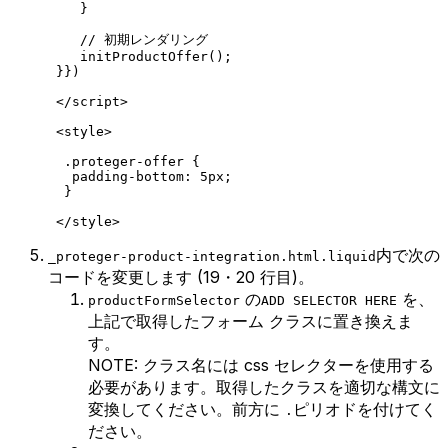
    }
    // 初期レンダリング
    initProductOffer
();
 }})
 </
script
>
 <
style
>
  .proteger-offer
 {
   padding-bottom
: 
5
px
;
  }
 </
style
>
内で次の
_proteger-product-integration.html.liquid
コードを変更します (19・20 行目)。
の
を、
productFormSelector
ADD SELECTOR HERE
上記で取得したフォーム クラスに置き換えま
す。
NOTE: クラス名には css セレクターを使用する
必要があります。取得したクラスを適切な構文に
変換してください。前方に
ピリオドを付けてく
.
ださい。