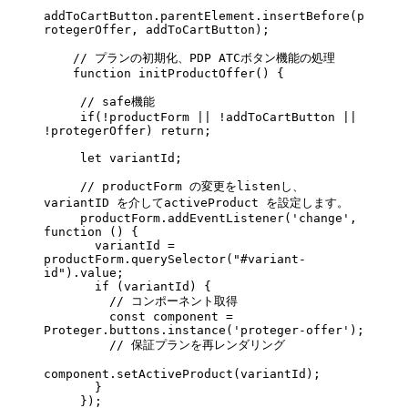
addToCartButton.parentElement.
insertBefore
(p
rotegerOffer, addToCartButton);
    // プランの初期化、PDP ATCボタン機能の処理
    function
 initProductOffer
() {
     // safe機能
     if
(
!
productForm 
||
 !
addToCartButton 
||
!
protegerOffer) 
return
;
     let
 variantId;
     // productForm の変更をlistenし、
variantID を介してactiveProduct を設定します。
     productForm.
addEventListener
(
'change'
, 
function
 () {
       variantId 
=
productForm.
querySelector
(
"#variant-
id"
).value;
       if
 (variantId) {
         // コンポーネント取得
         const
 component
 =
Proteger.buttons.
instance
(
'proteger-offer'
);
         // 保証プランを再レンダリング
component.
setActiveProduct
(variantId);
       }
     });